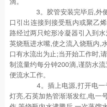
滴。
3。胶管安装完毕后,外侧
口引出连接到接受瓶内或聚乙烯
路经过两只蛇形冷凝器引入到水
英烧瓶进水嘴,使之流入烧瓶内,
口有水流出为止;当开始工作时,
制流量约每分钟200滴,谨防水
便流水工作。
4。插上电源,打开电一号
灯亮,石英加热管渐渐发红,电一
作,等烧瓶内水沸腾后,一次蒸馏