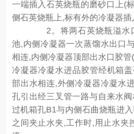
一端插入石英烧瓶的磨砂口上(
侧石英烧瓶上,标有外的冷凝器插
2。将两石英烧瓶溢水口(
池,内侧冷凝器一次蒸馏水出口
相连,内侧冷凝器顶部出水口胶管(
冷凝器冷凝水进品胶管经机箱盖
部出水相连,外侧冷凝器冷凝水
孔引出经三叉管一路与自来水阀
过机箱孔B1与内侧石曲烧瓶进入
之间夹止水夹,工作时,用止水夹