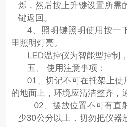
烁，然后按上升键设置所需
键返回。
4
、照明键照明使用按一
里照明灯亮。
LED
温控仪为智能型控制
五、 使用注意事项：
01
、
切记不可在托架上使
的地面上，环境应清洁整齐，
02
、
摆放位置不可有直
少
30
公分以上
，
切勿把仪器