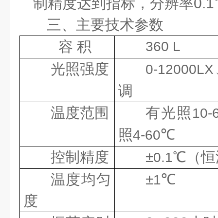
制精度达到指标，分辨率
0.1
三、主要技术参数
容
积
360 L
光照强度
0-12000LX
调
温度范围
有光照
10-
照
℃
4-60
控制精度
±
℃（恒
0.1
温度均匀
±
℃
1
度