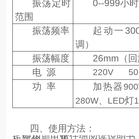
振荡定时
0--999
小时
范围
振荡频率
起动一
30
调）
振荡幅度
26mm
（回
电
源
220V 50
功
率
加热器
90
、
灯
280W
LED
四、使用方法：
使用前，请仔细阅读说明书
板部分，用兆