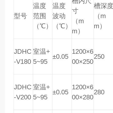
槽内尺
温度
温度
槽深
寸
型号
范围
波动
（
m
（
m
（℃）
（℃）
m
）
m
）
JDHC
室温
+
1200
×
6
±
0.05
250
-V180
5~95
00
×
250
JDHC
室温
+
1200
×
6
±
0.05
280
-V200
5~95
00
×
280