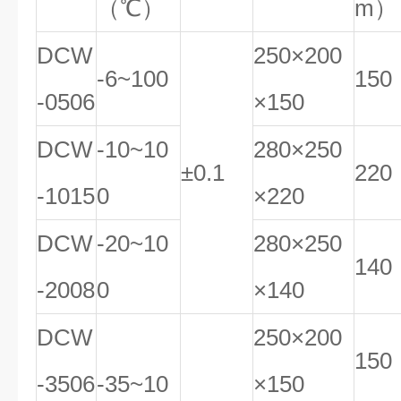
（℃）
m）
DCW
250×200
-6~100
150
-0506
×150
DCW
-10~10
280×250
±0.1
220
-1015
0
×220
DCW
-20~10
280×250
140
-2008
0
×140
DCW
250×200
150
-3506
-35~10
×150