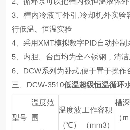
2、循环泵可以把槽内被恒温液体外
3、槽内冷液可外引,冷却机外实验
行低温、恒温实验
4、采用XMT模拟数字PID自动控
5、内胆、台面均为全不锈钢，清洁
6、DCW系列为卧式,便于置于操作
三、DCW-3510
低温超级恒温循环
温度范
槽深
温度波
工作容积
型号
围
（m
（℃）
（mm3）