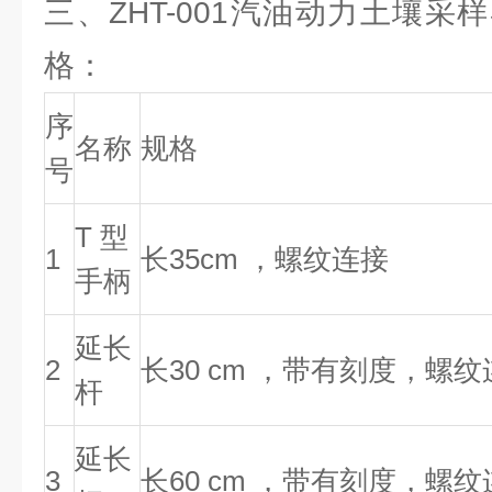
三、ZHT-001汽油动力土壤
格：
序
名称
规格
号
T 型
1
长35cm ，螺纹连接
手柄
延长
2
长30 cm ，带有刻度，螺
杆
延长
3
长60 cm ，带有刻度，螺