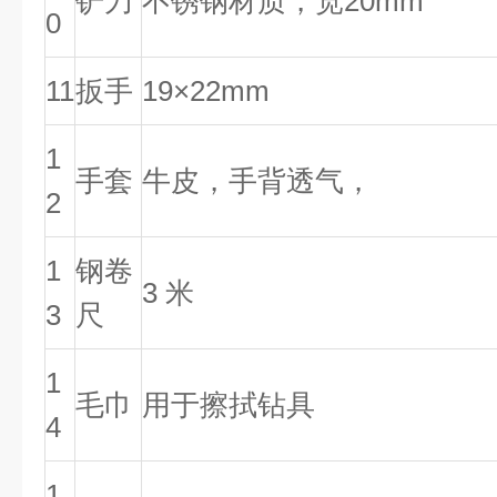
铲刀
不锈钢材质，宽20mm
0
11
扳手
19×22mm
1
手套
牛皮，手背透气，
2
1
钢卷
3 米
3
尺
1
毛巾
用于擦拭钻具
4
1