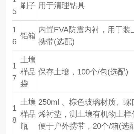
刷子
用于清理钻具
5
1
内置EVA防震内衬，用于
铝箱
6
携带(选配)
土壤
1
样品
保存土壤，100个/包(选配)
7
袋
土壤
250ml 、棕色玻璃材质、
1
样品
烯衬垫，测土壤有机物土样
8
瓶
便于户外携带，20个/箱(选配