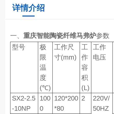
详情介绍
一、
重庆智能陶瓷纤维马弗炉
参数
型号
极
工作尺
工
工作
限
寸
(mm)
作
电压
温
容
度
积
(
℃
)
(L)
SX2-2.5
100
120*200
2
220V/
-10NP
0
*80
50HZ