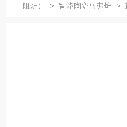
阻炉）
>
智能陶瓷马弗炉
> 
炉