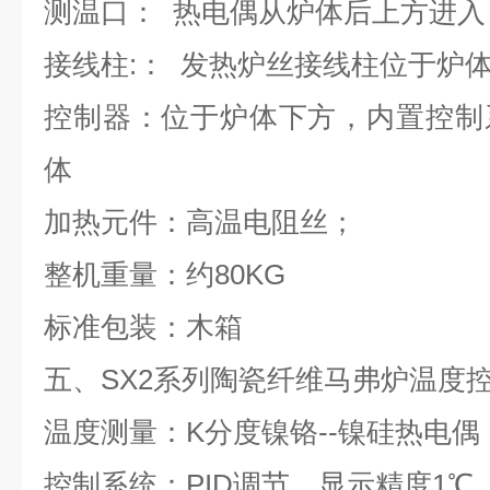
测温口：
热电偶从炉体后上方进入
接线柱
:
：
发热炉丝接线柱位于炉
控制器：位于炉体下方，内置控制
体
加热元件：高温电阻丝；
整机重量：约
80KG
标准包装：木箱
五、
SX2
系列陶瓷纤维马弗炉温度
温度测量：
K
分度镍铬
--
镍硅热电偶
控制系统：
PID
调节，显示精度
1
℃