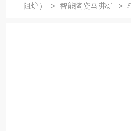
阻炉）
>
智能陶瓷马弗炉
> S
实验炉（马弗炉）