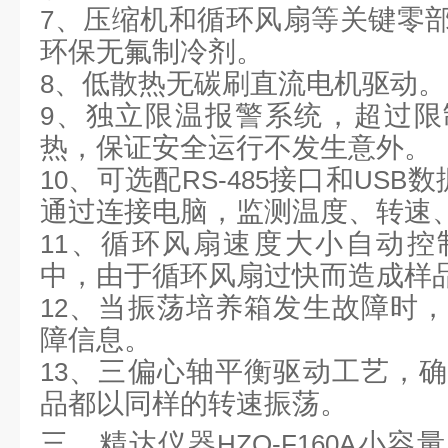
、压缩机和循环风扇等关键零
7
环保无氟制冷剂。
、低散热无碳刷直流电机驱动。
8
、独立限温报警系统，超过限
9
热，保证安全运行不发生意外。
、可选配
接口和
数
10
RS-485
USB
通过连接电脑，监测温度、转速
、循环风扇速度大小自动控
11
中，由于循环风扇过快而造成样
、当振荡培养箱发生故障时，
12
障信息。
、三偏心轴平衡驱动工艺，确
13
品都以同样的转速振荡。
三、精达仪器
小容量
HZQ-F160A