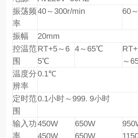
振荡频
40
～
300r/min
60
率
振幅
20mm
控温范
RT+5
～
6
4
～
65
℃
RT+
围
5
℃
～
6
温度分
0.1
℃
辨率
定时范
0.1
小时～
999. 9
小时
围
输入功
450W
650W
950
率
450W
650W
115