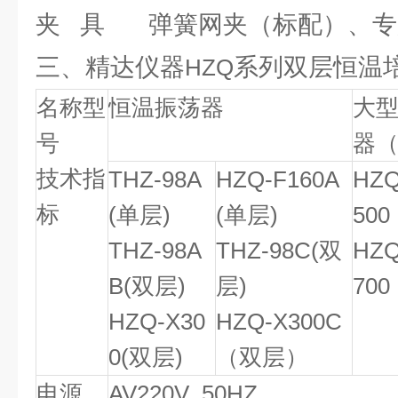
夹
具
弹簧网夹（标配）、专
三、精达仪器
系列双层恒温
HZQ
名称型
恒温振荡器
大
号
器
技术指
THZ-98A
HZQ-F160A
HZQ
标
(
单层
)
(
单层
)
500
THZ-98A
THZ-98C(
双
HZQ
B(
双层
)
层
)
700
HZQ-X30
HZQ-X300C
0(
双层
)
（双层）
电源
AV220V 50HZ