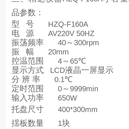
品参数：
型
号
HZQ-F160A
电
源
AV220V 50HZ
振荡频率
～
40
300rpm
振
幅
20mm
控温范围
～
℃
4
65
显示方式
液晶一屏显示
LCD
分 辨 率
℃
0.1
定时范围
～
0
9999min
输入功率
650W
托盘尺寸
400*300mm
揺板数量
块
1