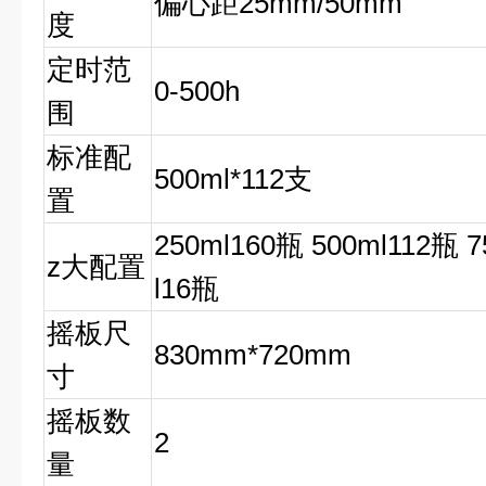
偏心距
25mm/50mm
度
定时范
0-500h
围
标准配
500ml*112
支
置
250ml160
瓶
500ml112
瓶
7
z
大配置
l16
瓶
摇板尺
830mm*720mm
寸
摇板数
2
量