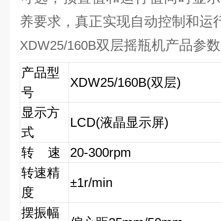
养要求，真正实现自动控制和运
双层摇瓶机产品参数
XDW25/160B
产品型
XDW25/160B(
双层
)
号
显示方
LCD(
液晶显示屏
)
式
转
速
20-300rpm
转速精
±
1r/min
度
摆振幅