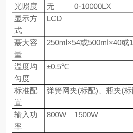
光照度
无
0-10000LX
显示方
LCD
式
蕞大容
250ml×54或500ml×40或1
量
温度均
±0.5℃
匀度
标准配
弹簧网夹(标配)、瓶夹(标
置
输入功
800W
1500W
率