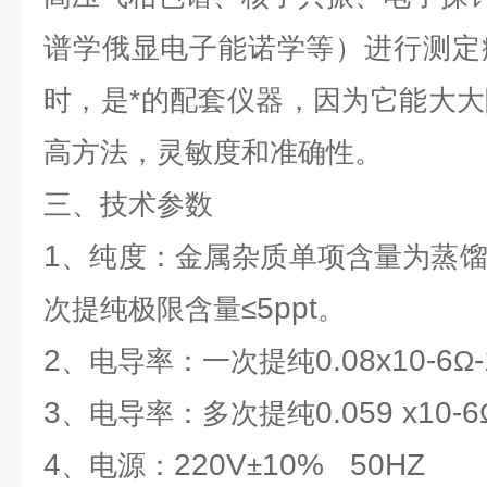
谱学俄显电子能诺学等）进行测定
时，是*的配套仪器，因为它能大
高方法，灵敏度和准确性。
三、技术参数
1
、纯度：金属杂质单项含量为蒸馏
5ppt
次提纯极限含量≤
。
2
0.08x10-6
、电导率：一次提纯
Ω
3
0.059 x10-6
、电导率：多次提纯
4
220V
10% 50HZ
、电源：
±