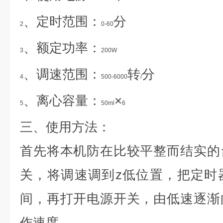
、定时范围：
分
2
0-60
、额定功率：
3
200W
、调速范围：
转
分
4
500-6000
/
、离心容量：
×
5
50ml
6
三、使用方法：
首先将本机防在比较平整而结实的
关，将调速调到z低位置，把定时
间，再打开电源开关，由低速逐渐
作速度。