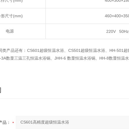
(mm)
400×300×18
工作尺寸
(mm)
460×400×35
外形尺寸
电源
220V 50Hz
CS601
CS501
HH-501
同类产品还有：
超级恒温水浴、
超级恒温水浴、
超
-3A
JHH-6
HH-8
数显三温三孔恒温水浴锅、
数显恒温水浴锅、
数显恒温水
询
产品：