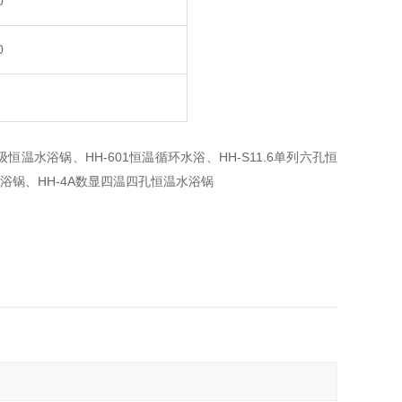
0
0
HH-601
HH-S11.6
级恒温水浴锅、
恒温循环水浴、
单列六孔恒
HH-4A
浴锅、
数显四温四孔恒温水浴锅