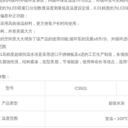
/
进的内循环
外循环泵系统，内循环保证温度均匀恒定，外循环泵可把槽内
LED
0.01
LCD
度的为
双窗口分别数显温度测量值及温度设定值，
精度的为
值偏差补正功能；
层采用高效保温材料，更方便客户长时间使用；
结构，外形美观大方；
,
≥8
/
限的空间里大大增加了该产品的使用功能
循环泵的流量
升
分、外循环进
:
范围
1
x
高精度超级恒温水浴是采用进口不锈钢板及
进的工艺生产制造，各项
抗腐蚀性强，结构紧凑，造型美观，节省能源，使用寿命长等优点，选用
参数：
型号
CS501
产品类型
超级水浴
温度范围
100
室温～
℃