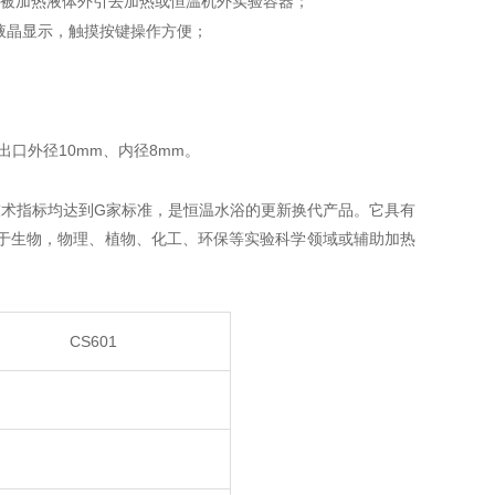
被加热液体外引去加热或恒温机外实验容器；
液晶显示，触摸按键操作方便；
10mm
8mm
出口外径
、内径
。
G
技术指标均达到
家标准，是恒温水浴的更新换代产品。它具有
于生物，物理、植物、化工、环保等实验科学领域或辅助加热
CS601