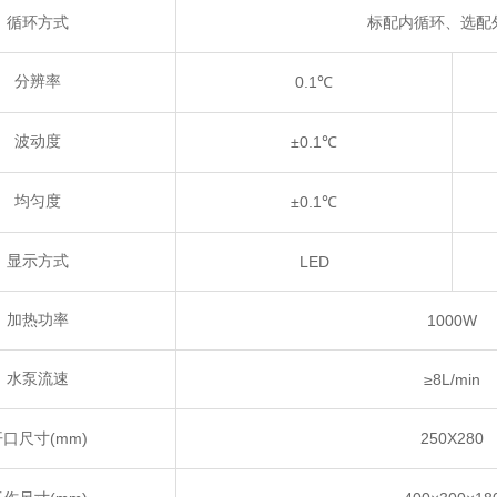
循环方式
标配内循环、选配
分辨率
0.1
℃
波动度
±0.1
℃
均匀度
±0.1
℃
显示方式
LED
加热功率
1000W
水泵流速
≥8L/min
(mm)
250X280
开口尺寸