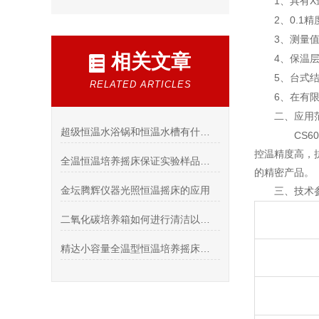
1
X
、具有
2
0.1
、
精
3
、测量
相关文章
4
、保温
5
、台式
RELATED ARTICLES
6
、在有
二、应用
超级恒温水浴锅和恒温水槽有什么区别
CS60
控温精度高，
全温恒温培养摇床保证实验样品在稳定的温度和湿度下生长和繁殖
的精密产品。
金坛腾辉仪器光照恒温摇床的应用
三、技术
二氧化碳培养箱如何进行清洁以及消毒灭菌处理
精达小容量全温型恒温培养摇床，高精度维护方案解析