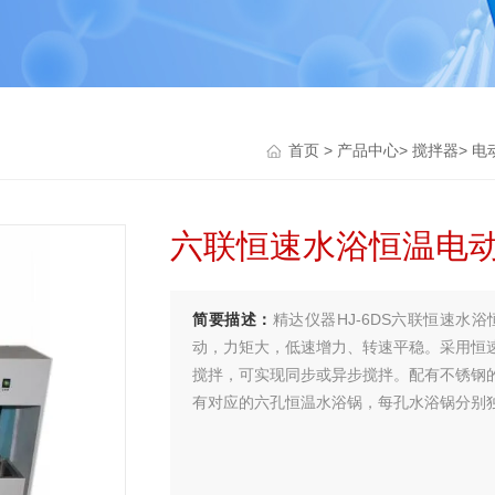
首页
>
产品中心
>
搅拌器
>
电
六联恒速水浴恒温电
简要描述：
精达仪器HJ-6DS六联恒速
动，力矩大，低速增力、转速平稳。采用恒
搅拌，可实现同步或异步搅拌。配有不锈钢
有对应的六孔恒温水浴锅，每孔水浴锅分别
实验过程中的