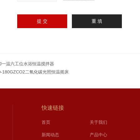
-6J一温六工位水浴恒温搅拌器
D-180GZCO2二氧化碳光照恒温摇床
快速链接
首页
关于我们
新闻动态
产品中心