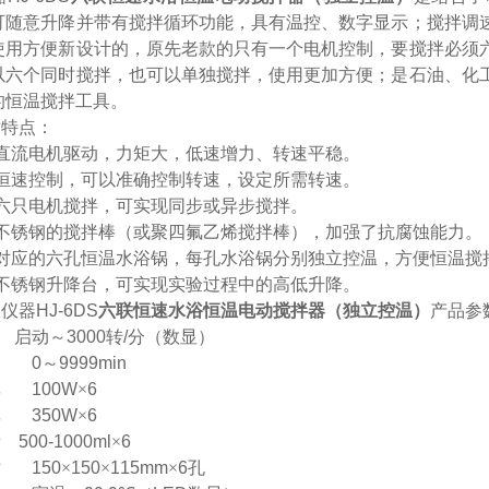
可随意升降并带有搅拌循环功能，具有温控、数字显示；搅拌调
使用方便新设计的，原先老款的只有一个电机控制，要搅拌必须
以六个同时搅拌，也可以单独搅拌，使用更加方便；是石油、化
的恒温搅拌工具。
术特点：
直流电机驱动，力矩大，低速增力、转速平稳。
恒速控制，可以准确控制转速，设定所需转速。
六只电机搅拌，可实现同步或异步搅拌。
不锈钢的搅拌棒（或聚四氟乙烯搅拌棒），加强了抗腐蚀能力。
对应的六孔恒温水浴锅，每孔水浴锅分别独立控温，方便恒温搅
不锈钢升降台，可实现实验过程中的高低升降。
达仪器
HJ-6DS
六联恒速水浴恒温电动搅拌器（独立控温）
产品参
启动～
3000
转
/
分（数显）
围
0
～
9999min
率
100W
×
6
率
350W
×
6
量
500-1000ml
×
6
寸
150
×
150
×
115mm
×
6
孔