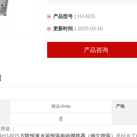
产品型号：
HJ-6DS
更新时间：
2025-03-10
产品咨询
绍
精达/Jnda
产地
是
品用途
：
器
HJ-6DS
六联恒速水浴恒温电动搅拌器（独立控温）
是结合了