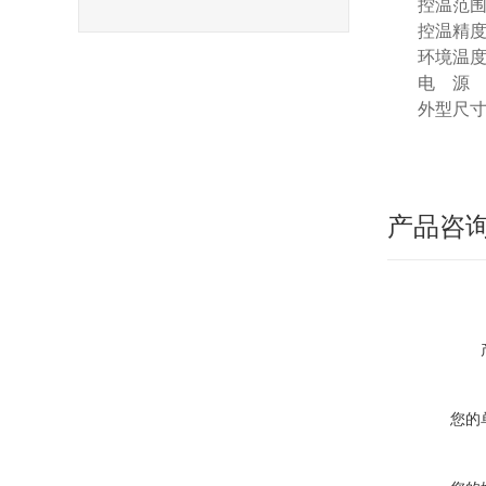
控温范
控温精
环境温
电
源
外型尺
产品咨
您的