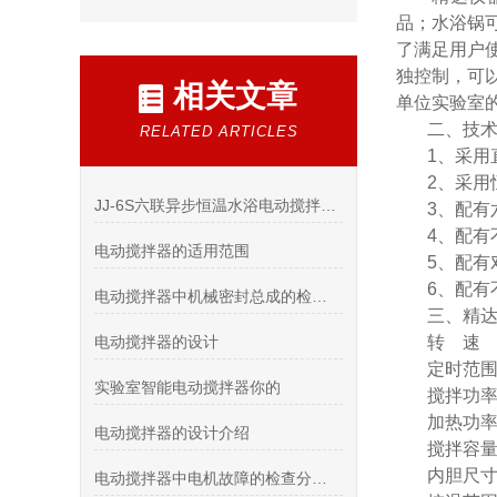
品；水浴锅
了满足用户
独控制，可
相关文章
单位实验室
二、技
RELATED ARTICLES
1
、采用
2
、采用
JJ-6S六联异步恒温水浴电动搅拌器完整使用说明
3
、配有
4
、配有
电动搅拌器的适用范围
5
、配有
6
、配有
电动搅拌器中机械密封总成的检查故障处理
三、精
电动搅拌器的设计
转
速
定时范
实验室智能电动搅拌器你的
搅拌功
加热功
电动搅拌器的设计介绍
搅拌容
内胆尺
电动搅拌器中电机故障的检查分析及处理