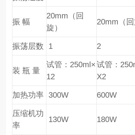
20mm（回
振 幅
20mm（
旋）
振荡层数
1
2
试管：250ml×
试管：250m
装 瓶 量
12
X2
加热功率
300W
600W
压缩机功
130W
180W
率