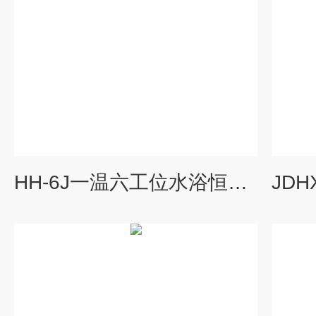
HH-6J一温六工位水浴恒温搅拌器