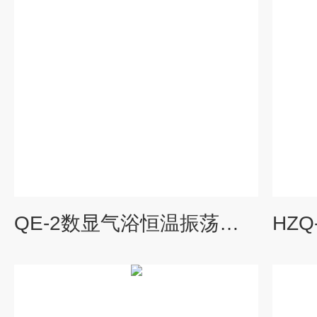
QE-2数显气浴恒温振荡摇床