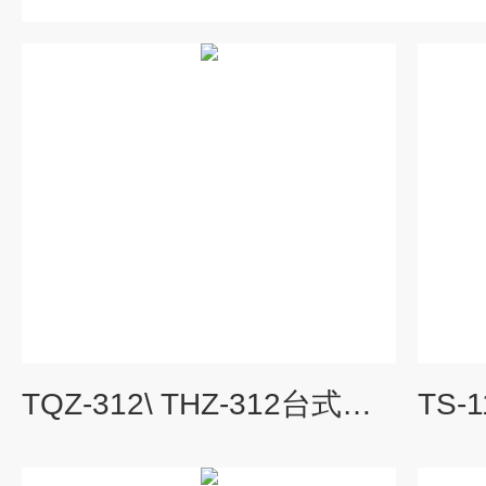
TQZ-312\ THZ-312台式恒温振荡摇床厂家